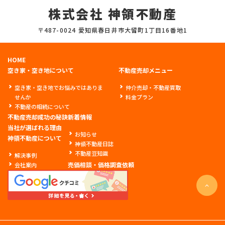
株式会社 神領不動産
〒487-0024 愛知県春日井市大留町1丁目16番地1
HOME
空き家・空き地について
不動産売却メニュー
空き家・空き地でお悩みではありま
仲介売却・不動産買取
せんか
料金プラン
不動産の相続について
不動産売却成功の秘訣
新着情報
当社が選ばれる理由
お知らせ
神領不動産について
神領不動産日誌
不動産豆知識
解決事例
売価相談・価格調査依頼
会社案内