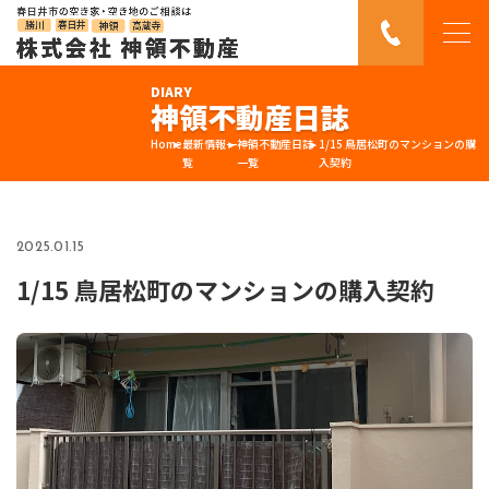
DIARY
神領不動産日誌
Home
最新情報一
神領不動産日誌
1/15 鳥居松町のマンションの購
覧
一覧
入契約
2025.01.15
1/15 鳥居松町のマンションの購入契約