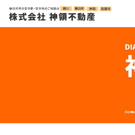
DI
Hom